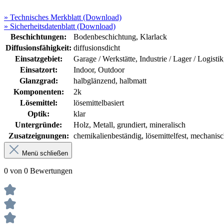
» Technisches Merkblatt (Download)
» Sicherheitsdatenblatt (Download)
Beschichtungen:
Bodenbeschichtung
, Klarlack
Diffusionsfähigkeit:
diffusionsdicht
Einsatzgebiet:
Garage / Werkstätte
, Industrie / Lager / Logistik
Einsatzort:
Indoor
, Outdoor
Glanzgrad:
halbglänzend
, halbmatt
Komponenten:
2k
Lösemittel:
lösemittelbasiert
Optik:
klar
Untergründe:
Holz
, Metall
, grundiert
, mineralisch
Zusatzeignungen:
chemikalienbeständig
, lösemittelfest
, mechanisc
Menü schließen
0 von 0 Bewertungen