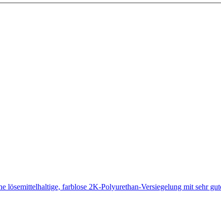
emittelhaltige, farblose 2K-Polyurethan-Versiegelung mit sehr g