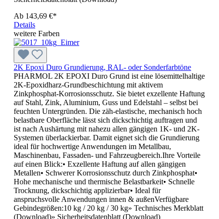
Ab
143,69 €*
Details
weitere Farben
2K Epoxi Duro Grundierung, RAL- oder Sonderfarbtöne
PHARMOL 2K EPOXI Duro Grund ist eine lösemittelhaltige
2K-Epoxidharz-Grundbeschichtung mit aktivem
Zinkphosphat-Korrosionsschutz. Sie bietet exzellente Haftung
auf Stahl, Zink, Aluminium, Guss und Edelstahl – selbst bei
feuchten Untergründen. Die zäh-elastische, mechanisch hoch
belastbare Oberfläche lässt sich dickschichtig auftragen und
ist nach Aushärtung mit nahezu allen gängigen 1K- und 2K-
Systemen überlackierbar. Damit eignet sich die Grundierung
ideal für hochwertige Anwendungen im Metallbau,
Maschinenbau, Fassaden- und Fahrzeugbereich.Ihre Vorteile
auf einen Blick:• Exzellente Haftung auf allen gängigen
Metallen• Schwerer Korrosionsschutz durch Zinkphosphat•
Hohe mechanische und thermische Belastbarkeit• Schnelle
Trocknung, dickschichtig applizierbar• Ideal für
anspruchsvolle Anwendungen innen & außenVerfügbare
Gebindegrößen:10 kg / 20 kg / 30 kg» Technisches Merkblatt
(Download)» Sicherheitsdatenblatt (Download)