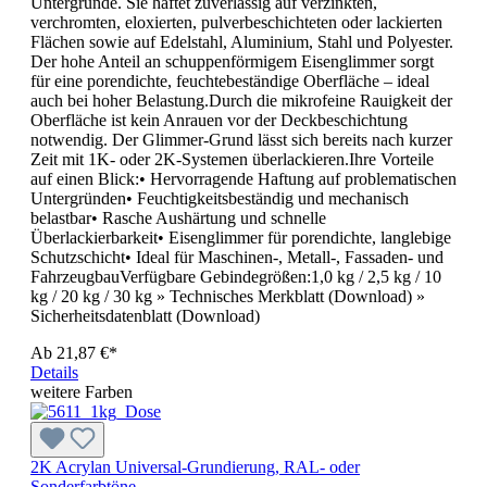
Untergründe. Sie haftet zuverlässig auf verzinkten,
verchromten, eloxierten, pulverbeschichteten oder lackierten
Flächen sowie auf Edelstahl, Aluminium, Stahl und Polyester.
Der hohe Anteil an schuppenförmigem Eisenglimmer sorgt
für eine porendichte, feuchtebeständige Oberfläche – ideal
auch bei hoher Belastung.Durch die mikrofeine Rauigkeit der
Oberfläche ist kein Anrauen vor der Deckbeschichtung
notwendig. Der Glimmer-Grund lässt sich bereits nach kurzer
Zeit mit 1K- oder 2K-Systemen überlackieren.Ihre Vorteile
auf einen Blick:• Hervorragende Haftung auf problematischen
Untergründen• Feuchtigkeitsbeständig und mechanisch
belastbar• Rasche Aushärtung und schnelle
Überlackierbarkeit• Eisenglimmer für porendichte, langlebige
Schutzschicht• Ideal für Maschinen-, Metall-, Fassaden- und
FahrzeugbauVerfügbare Gebindegrößen:1,0 kg / 2,5 kg / 10
kg / 20 kg / 30 kg » Technisches Merkblatt (Download) »
Sicherheitsdatenblatt (Download)
Ab
21,87 €*
Details
weitere Farben
2K Acrylan Universal-Grundierung, RAL- oder
Sonderfarbtöne