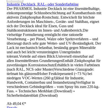
Industrie Decklack, RAL- oder Sonderfarbtöne
Der PHARMOL Industrie Decklack ist eine lösemittelhaltige,
einkomponentige Schlussbeschichtung auf Kunstharzbasis mit
aktivem Zinkphosphat-Rostschutz. Entwickelt für höchste
Anforderungen im Maschinen-, Geräte- und Stahlbau, eignet
sich der Decklack ideal für Eisen, Guss und
Stahlkonstruktionen im Innen- und Außenbereich.Die
vielseitige Formulierung ermöglicht eine rationelle
Verarbeitung – per Pinsel, Walze oder Spritzverfahren – und
überzeugt durch sehr gute Wetter- und UV-Beständigkeit. Der
Lack ist mechanisch belastbar, beständig gegen Mineralöle
und auch bei leicht verunreinigten Untergründen
tolerant.Vorteile auf einen Blick:Universell einsetzbar auf
allen lösemittelfesten GrundierungenEnthält Zinkphosphat für
zuverlässigen KorrosionsschutzErhältlich in vielen Farbtönen
(nach RAL, NCS oder Muster)Verschiedene Glanzgrade:
tiefmatt bis glänzendHoher Festkörperanteil (~73 %) bei
niedrigen VOC-Werten (260 g/l)Ideal für Industrie,
Handwerk, Containerbau und InstandsetzungVerfügbar in
verschiedenen Gebindegrößen – vom Spray bis zum 220-kg-
Fass. » Technisches Merkblatt (Download) »
Sicherheitsdatenblatt (Download)
Ab
49,04 €*
Details