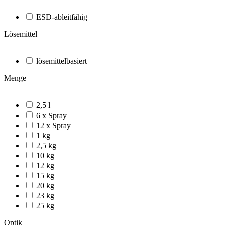
ESD-ableitfähig
Lösemittel
+
lösemittelbasiert
Menge
+
2,5 l
6 x Spray
12 x Spray
1 kg
2,5 kg
10 kg
12 kg
15 kg
20 kg
23 kg
25 kg
Optik