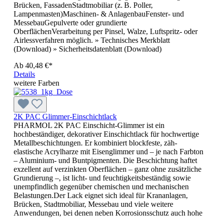
Brücken, FassadenStadtmobiliar (z. B. Poller,
Lampenmasten)Maschinen- & AnlagenbauFenster- und
MessebauGepulverte oder grundierte
OberflächenVerarbeitung per Pinsel, Walze, Luftspritz- oder
Airlessverfahren möglich. » Technisches Merkblatt
(Download) » Sicherheitsdatenblatt (Download)
Ab
40,48 €*
Details
weitere Farben
2K PAC Glimmer-Einschichtlack
PHARMOL 2K PAC Einschicht-Glimmer ist ein
hochbeständiger, dekorativer Einschichtlack für hochwertige
Metallbeschichtungen. Er kombiniert blockfeste, zäh-
elastische Acrylharze mit Eisenglimmer und – je nach Farbton
– Aluminium- und Buntpigmenten. Die Beschichtung haftet
exzellent auf verzinkten Oberflächen – ganz ohne zusätzliche
Grundierung –, ist licht- und feuchtigkeitsbeständig sowie
unempfindlich gegenüber chemischen und mechanischen
Belastungen.Der Lack eignet sich ideal für Krananlagen,
Brücken, Stadtmobiliar, Messebau und viele weitere
Anwendungen, bei denen neben Korrosionsschutz auch hohe