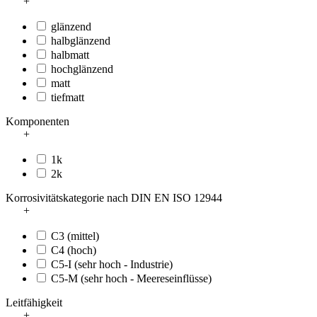
+
glänzend
halbglänzend
halbmatt
hochglänzend
matt
tiefmatt
Komponenten
+
1k
2k
Korrosivitätskategorie nach DIN EN ISO 12944
+
C3 (mittel)
C4 (hoch)
C5-I (sehr hoch - Industrie)
C5-M (sehr hoch - Meereseinflüsse)
Leitfähigkeit
+