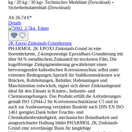
kg / 20 kg / 30 kg» Technisches Merkblatt (Download) »
Sicherheitsdatenblatt (Download)
Ab
26,74 €*
Details
2K Epoxi Zinkstaub-Grundierung
PHARMOL 2K EPOXI Zinkstaub-Grund ist eine
lösemittelarme, 2-komponentige Epoxidharz-Grundierung mit
über 94 % metallischem Zinkanteil im trockenen Film. Die
kugelförmige Zinkpigmentierung gewährleistet einen
hervorragenden kathodischen Korrosionsschutz selbst unter
extremen Bedingungen.Speziell für Stahlkonstruktionen wie
Brücken, Rohrleitungen, Behälter, Hafenanlagen und
Maschinenbau entwickelt, eignet sich dieser Zinkstaubgrund
ideal für den Einsatz in Küsten-, Industrie- und
Chemieumgebungen. Das Produkt erfüllt die Anforderungen
gemäß ISO 12944-2 für Korrosionsschutzklasse C5 und ist
auch zur Ausbesserung verzinkter Bauteile nach DIN EN ISO
1461 geeignet.Dank hoher Feuchte- und
Chemikalienbeständigkeit, mechanischer Belastbarkeit und
ausgezeichneter Haftung bildet PHARMOL 2K Zinkstaub-
Grund eine zuverlässige Basis für langlebige