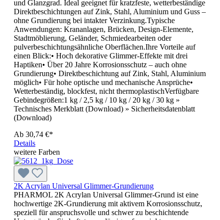
und Glanzgrad. Ideal geeignet für kratzfeste, wetterbeständige
Direktbeschichtungen auf Zink, Stahl, Aluminium und Guss –
ohne Grundierung bei intakter Verzinkung.Typische
Anwendungen: Krananlagen, Brücken, Design-Elemente,
Stadtmöblierung, Geländer, Schmiedearbeiten oder
pulverbeschichtungsähnliche Oberflächen.Ihre Vorteile auf
einen Blick:• Hoch dekorative Glimmer-Effekte mit drei
Haptiken• Über 20 Jahre Korrosionsschutz – auch ohne
Grundierung• Direktbeschichtung auf Zink, Stahl, Aluminium
möglich• Für hohe optische und mechanische Ansprüche•
Wetterbeständig, blockfest, nicht thermoplastischVerfügbare
Gebindegrößen:1 kg / 2,5 kg / 10 kg / 20 kg / 30 kg »
Technisches Merkblatt (Download) » Sicherheitsdatenblatt
(Download)
Ab
30,74 €*
Details
weitere Farben
2K Acrylan Universal Glimmer-Grundierung
PHARMOL 2K Acrylan Universal Glimmer-Grund ist eine
hochwertige 2K-Grundierung mit aktivem Korrosionsschutz,
speziell für anspruchsvolle und schwer zu beschichtende