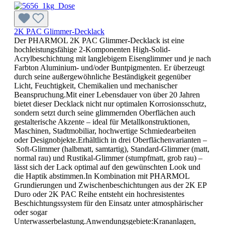
2K PAC Glimmer-Decklack
Der PHARMOL 2K PAC Glimmer-Decklack ist eine
hochleistungsfähige 2-Komponenten High-Solid-
Acrylbeschichtung mit langlebigem Eisenglimmer und je nach
Farbton Aluminium- und/oder Buntpigmenten. Er überzeugt
durch seine außergewöhnliche Beständigkeit gegenüber
Licht, Feuchtigkeit, Chemikalien und mechanischer
Beanspruchung.Mit einer Lebensdauer von über 20 Jahren
bietet dieser Decklack nicht nur optimalen Korrosionsschutz,
sondern setzt durch seine glimmernden Oberflächen auch
gestalterische Akzente – ideal für Metallkonstruktionen,
Maschinen, Stadtmobiliar, hochwertige Schmiedearbeiten
oder Designobjekte.Erhältlich in drei Oberflächenvarianten –
Soft-Glimmer (halbmatt, samtartig), Standard-Glimmer (matt,
normal rau) und Rustikal-Glimmer (stumpfmatt, grob rau) –
lässt sich der Lack optimal auf den gewünschten Look und
die Haptik abstimmen.In Kombination mit PHARMOL
Grundierungen und Zwischenbeschichtungen aus der 2K EP
Duro oder 2K PAC Reihe entsteht ein hochresistentes
Beschichtungssystem für den Einsatz unter atmosphärischer
oder sogar
Unterwasserbelastung.Anwendungsgebiete:Krananlagen,