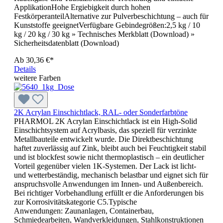
ApplikationHohe Ergiebigkeit durch hohen
FestkörperanteilAlternative zur Pulverbeschichtung – auch für
Kunststoffe geeignetVerfügbare Gebindegrößen:2,5 kg / 10
kg / 20 kg / 30 kg » Technisches Merkblatt (Download) »
Sicherheitsdatenblatt (Download)
Ab
30,36 €*
Details
weitere Farben
2K Acrylan Einschichtlack, RAL- oder Sonderfarbtöne
PHARMOL 2K Acrylan Einschichtlack ist ein High-Solid
Einschichtsystem auf Acrylbasis, das speziell für verzinkte
Metallbauteile entwickelt wurde. Die Direktbeschichtung
haftet zuverlässig auf Zink, bleibt auch bei Feuchtigkeit stabil
und ist blockfest sowie nicht thermoplastisch – ein deutlicher
Vorteil gegenüber vielen 1K-Systemen. Der Lack ist licht-
und wetterbeständig, mechanisch belastbar und eignet sich für
anspruchsvolle Anwendungen im Innen- und Außenbereich.
Bei richtiger Vorbehandlung erfüllt er die Anforderungen bis
zur Korrosivitätskategorie C5.Typische
Anwendungen: Zaunanlagen, Containerbau,
Schmiedearbeiten, Wandverkleidungen, Stahlkonstruktionen