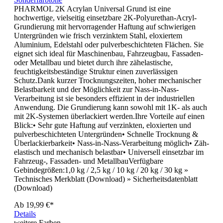
PHARMOL 2K Acrylan Universal Grund ist eine
hochwertige, vielseitig einsetzbare 2K-Polyurethan-Acryl-
Grundierung mit hervorragender Haftung auf schwierigen
Untergründen wie frisch verzinktem Stahl, eloxiertem
Aluminium, Edelstahl oder pulverbeschichteten Flächen. Sie
eignet sich ideal für Maschinenbau, Fahrzeugbau, Fassaden-
oder Metallbau und bietet durch ihre zähelastische,
feuchtigkeitsbeständige Struktur einen zuverlässigen
Schutz.Dank kurzer Trocknungszeiten, hoher mechanischer
Belastbarkeit und der Möglichkeit zur Nass-in-Nass-
Verarbeitung ist sie besonders effizient in der industriellen
Anwendung. Die Grundierung kann sowohl mit 1K- als auch
mit 2K-Systemen überlackiert werden.Ihre Vorteile auf einen
Blick:• Sehr gute Haftung auf verzinkten, eloxierten und
pulverbeschichteten Untergründen• Schnelle Trocknung &
Überlackierbarkeit• Nass-in-Nass-Verarbeitung möglich• Zäh-
elastisch und mechanisch belastbar• Universell einsetzbar im
Fahrzeug-, Fassaden- und MetallbauVerfügbare
Gebindegrößen:1,0 kg / 2,5 kg / 10 kg / 20 kg / 30 kg »
Technisches Merkblatt (Download) » Sicherheitsdatenblatt
(Download)
Ab
19,99 €*
Details
weitere Farben