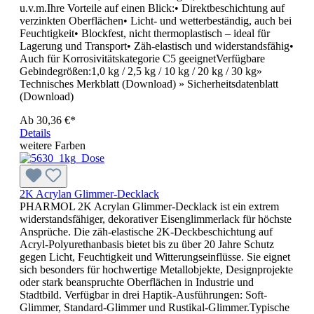
u.v.m.Ihre Vorteile auf einen Blick:• Direktbeschichtung auf
verzinkten Oberflächen• Licht- und wetterbeständig, auch bei
Feuchtigkeit• Blockfest, nicht thermoplastisch – ideal für
Lagerung und Transport• Zäh-elastisch und widerstandsfähig•
Auch für Korrosivitätskategorie C5 geeignetVerfügbare
Gebindegrößen:1,0 kg / 2,5 kg / 10 kg / 20 kg / 30 kg»
Technisches Merkblatt (Download) » Sicherheitsdatenblatt
(Download)
Ab
30,36 €*
Details
weitere Farben
2K Acrylan Glimmer-Decklack
PHARMOL 2K Acrylan Glimmer-Decklack ist ein extrem
widerstandsfähiger, dekorativer Eisenglimmerlack für höchste
Ansprüche. Die zäh-elastische 2K-Deckbeschichtung auf
Acryl-Polyurethanbasis bietet bis zu über 20 Jahre Schutz
gegen Licht, Feuchtigkeit und Witterungseinflüsse. Sie eignet
sich besonders für hochwertige Metallobjekte, Designprojekte
oder stark beanspruchte Oberflächen in Industrie und
Stadtbild. Verfügbar in drei Haptik-Ausführungen: Soft-
Glimmer, Standard-Glimmer und Rustikal-Glimmer.Typische