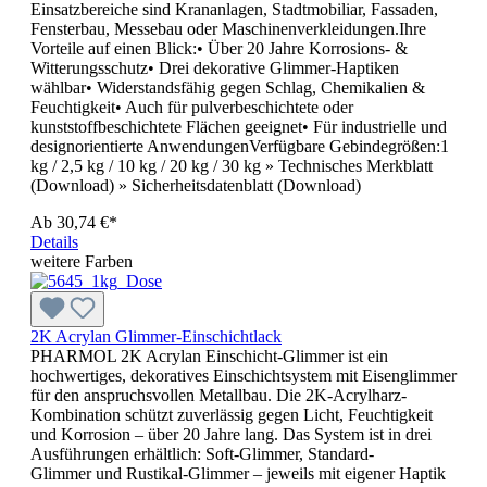
Einsatzbereiche sind Krananlagen, Stadtmobiliar, Fassaden,
Fensterbau, Messebau oder Maschinenverkleidungen.Ihre
Vorteile auf einen Blick:• Über 20 Jahre Korrosions- &
Witterungsschutz• Drei dekorative Glimmer-Haptiken
wählbar• Widerstandsfähig gegen Schlag, Chemikalien &
Feuchtigkeit• Auch für pulverbeschichtete oder
kunststoffbeschichtete Flächen geeignet• Für industrielle und
designorientierte AnwendungenVerfügbare Gebindegrößen:1
kg / 2,5 kg / 10 kg / 20 kg / 30 kg » Technisches Merkblatt
(Download) » Sicherheitsdatenblatt (Download)
Ab
30,74 €*
Details
weitere Farben
2K Acrylan Glimmer-Einschichtlack
PHARMOL 2K Acrylan Einschicht-Glimmer ist ein
hochwertiges, dekoratives Einschichtsystem mit Eisenglimmer
für den anspruchsvollen Metallbau. Die 2K-Acrylharz-
Kombination schützt zuverlässig gegen Licht, Feuchtigkeit
und Korrosion – über 20 Jahre lang. Das System ist in drei
Ausführungen erhältlich: Soft-Glimmer, Standard-
Glimmer und Rustikal-Glimmer – jeweils mit eigener Haptik