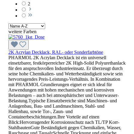
2
weitere Farben
2K Acrylan Decklack, RAL- oder Sonderfarbtöne
PHARMOL 2K Acrylan Decklack ist ein universell
einsetzbarer, festkörperreicher 2K High-Solid Polyurethanlack
für den anspruchsvollen Industrieeinsatz. Er überzeugt durch
seine hohe Chemikalien- und Wetterbeständigkeit sowie sein
hervorragendes Preis-Leistungs-Verhältnis. In Kombination
mit PHARMOL Grundierungen eignet er sich ideal für
Anwendungen mit hohen mechanischen und korrosiven
Belastungen – auch bei atmosphärischer und Unterwasser-
Belastung.Typische Einsatzbereiche sind Maschinen- und
Anlagenbau, Bau- und Landmaschinen, Stahl- und
Hallenbau, sowie Tor-, Zaun- und
Containerbeschichtungen.Ihre Vorteile auf einen
Blick:Hervorragender Korrosionsschutz nach TL/TP Korr-
StahlbautenGute Beständigkeit gegen Chemikalien, Wasser,
Rauchgase und TausalzSchnelle Trocknung und einfache