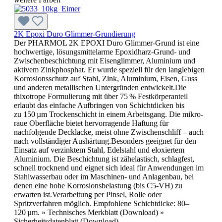
2K Epoxi Duro Glimmer-Grundierung
Der PHARMOL 2K EPOXI Duro Glimmer-Grund ist eine
hochwertige, lösungsmittelarme Epoxidharz-Grund- und
Zwischenbeschichtung mit Eisenglimmer, Aluminium und
aktivem Zinkphosphat. Er wurde speziell für den langlebigen
Korrosionsschutz auf Stahl, Zink, Aluminium, Eisen, Guss
und anderen metallischen Untergründen entwickelt.Die
thixotrope Formulierung mit über 75 % Festkörperanteil
erlaubt das einfache Aufbringen von Schichtdicken bis
zu 150 µm Trockenschicht in einem Arbeitsgang. Die mikro-
raue Oberfläche bietet hervorragende Haftung für
nachfolgende Decklacke, meist ohne Zwischenschliff – auch
nach vollständiger Aushärtung.Besonders geeignet für den
Einsatz auf verzinktem Stahl, Edelstahl und eloxiertem
Aluminium. Die Beschichtung ist zähelastisch, schlagfest,
schnell trocknend und eignet sich ideal für Anwendungen im
Stahlwasserbau oder im Maschinen- und Anlagenbau, bei
denen eine hohe Korrosionsbelastung (bis C5-VH) zu
erwarten ist.Verarbeitung per Pinsel, Rolle oder
Spritzverfahren möglich. Empfohlene Schichtdicke: 80–
120 µm. » Technisches Merkblatt (Download) »
Sicherheitsdatenblatt (Download)