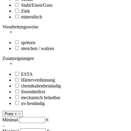
Stahl/Eisen/Guss
Zink
mineralisch
Verarbeitungsweise
+
spritzen
streichen / walzen
Zusatzeignungen
+
ESTA
Härterverdünnung
chemikalienbeständig
lösemittelfest
mechanisch belastbar
uv-beständig
Preis
+
−
Minimal
€
–