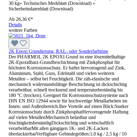
30 kg» Technisches Merkblatt (Download) »
Sicherheitsdatenblatt (Download)
Ab
26,36 €*
Details
weitere Farben
2K Epoxi Grundierung, RAL- oder Sonderfarbtöne
Der PHARMOL 2K EPOXI Grund ist eine lösemittelhaltige
2K-Epoxidharz-Grundbeschichtung mit Zinkphosphat für
höchsten Korrosionsschutz. Er haftet hervorragend auf Zink,
Aluminium, Stahl, Guss, Edelstahl und vielen weiteren
Metallen – selbst bei Feuchtigkeit. Die zäh-elastische und
mechanisch widerstandsfähige Beschichtung ist dickschichtig
verarbeitbar, schnell trocknend und temperaturbeständig bis
180 °C (trocken). Geeignet für Korrosionsschutzsysteme nach
DIN EN ISO 12944 sowie für hochwertige Metallarbeiten im
Innen- und Außenbereich.Ihre Vorteile auf einen Blick:Starker
Korrosionsschutz durch ZinkphosphatHervorragende Haftung
auf vielen MetallenMechanisch belastbar und
feuchtigkeitsbeständigDickschichtig und wirtschaftlich
verarbeitbarMit allen gängigen 1K- und 2K-Lacken
überlackierbarVerfügbare Gebindegrößen:1,0 kg / 2,5 kg / 10