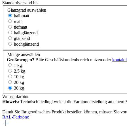
Standardversand bis
Glanzgrad
auswählen
halbmatt
matt
tiefmatt
halbglänzend
glänzend
hochglänzend
Menge
auswählen
Großmengen?
Bitte Geschäftskundenbereich nutzen oder
kontakti
1 kg
2,5 kg
10 kg
20 kg
30 kg
Wunschfarbton
Hinweis:
Technisch bedingt weicht die Farbtondarstellung an einem M
Damit Sie Ihr gewünschtes Produkt bestellen können, müssen Sie vor
RAL-Farbtöne