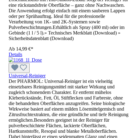
eine rückstandsfreie Oberfläche – ganz ohne Nachwaschen.
Die Anwendung erfolgt einfach mit einem sauberen Lappen
oder per Sprühauftrag. Ideal für die professionelle
Verarbeitung von 1K- und 2K-Systemen sowie
Pulverbeschichtungen.Erhältlich als Spray (400 ml) oder im
Gebinde (1 l / 5 l).» Technisches Merkblatt (Download) »
Sicherheitsdatenblatt (Download)
Ab
14,99 €*
Details
Universal-Reiniger
Der PHARMOL: Universal-Reiniger ist ein vielseitig
einsetzbares Reinigungsmittel mit starker Wirkung und
zugleich schonendem Charakter. Er entfernt mühelos
Kleberückstände, Fett, Öl, Stiftflecken und Farbreste, ohne
die behandelten Oberflächen anzugreifen. Seine biologische
Wirkweise basiert auf einem milden Lösemittelgemisch und
Zitrusfruchtextrakten, die eine gründliche und tiefe Reinigung
ermöglichen.Besonders geeignet ist der Reiniger für
pulverbeschichtete Flächen, lackierte Oberflächen,
Hartkunststoffe, Resopal und blanke Metalloberflächen.
Dabei hinterlässt er einen seidenmatten Glanz und einen