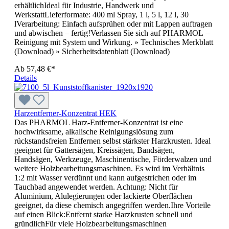
erhältlichIdeal für Industrie, Handwerk und
WerkstattLieferformate: 400 ml Spray, 1 l, 5 l, 12 l, 30
lVerarbeitung: Einfach aufsprühen oder mit Lappen auftragen
und abwischen – fertig!Verlassen Sie sich auf PHARMOL –
Reinigung mit System und Wirkung. » Technisches Merkblatt
(Download) » Sicherheitsdatenblatt (Download)
Ab
57,48 €*
Details
Harzentferner-Konzentrat HEK
Das PHARMOL Harz-Entferner-Konzentrat ist eine
hochwirksame, alkalische Reinigungslösung zum
rückstandsfreien Entfernen selbst stärkster Harzkrusten. Ideal
geeignet für Gattersägen, Kreissägen, Bandsägen,
Handsägen, Werkzeuge, Maschinentische, Förderwalzen und
weitere Holzbearbeitungsmaschinen. Es wird im Verhältnis
1:2 mit Wasser verdünnt und kann aufgestrichen oder im
Tauchbad angewendet werden. Achtung: Nicht für
Aluminium, Alulegierungen oder lackierte Oberflächen
geeignet, da diese chemisch angegriffen werden.Ihre Vorteile
auf einen Blick:Entfernt starke Harzkrusten schnell und
gründlichFür viele Holzbearbeitungsmaschinen