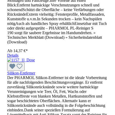
Montagen und Fahrzeuge.Ihre Vorteile auf einen
Blick:Entfernt hartnäckige Verschmutzungen schnell und
schonendSchützt die Oberfläche – keine Verfärbungen oder
RückständeExtrem vielseitig: Fensterprofile, Metallfassaden,
Kunststoffe u.v.m.In Sekunden trocken – kein Nachspülen
nötigAuch als handliches Spray erhältlichEinsetzbar mit Tuch
oder direkt aufgesprüht – PHARMOL PL-Reiniger S
190 sorgt für saubere Ergebnisse im Handumdrehen. »
Technisches Merkblatt (Download) » Sicherheitsdatenblatt
(Download)
Ab
14,37 €*
Details
Silikon-Entferner
Der PHARMOL Silikon-Entferner ist die ideale Vorbereitung
für alle nachfolgenden Beschichtungsvorgänge. Er entfernt
zuverlässig Silikonrückstände sowie weitere hartnäckige
Verunreinigungen wie Teer, Öl, Fett, Wachs oder
Klebstoffreste von blanken Metallen, Hartkunststoffen und
sogar beschichteten Oberflächen. Alternativ kann er
Silikonrückstände auch vollständig in die Folgebeschichtung
einbinden.Dank seiner speziellen Formulierung auf
Lösemittelbasis mit Anti-Silikon-Zusatz sorgt der Reiniger für