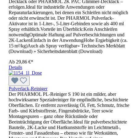
Decklack oder PHARMOL 2K PAC Glimmer-Decklack –
erfolgen.Ideal für industrielle Anwendungen oder
Reparaturlackierungen, bei denen ein Schleifen nicht möglich
oder nicht erwünscht ist. Der PHARMOL Pulverlack-
Aktivator ist in 1-Liter-, 5-Liter-Gebinden sowie als 400 ml
Spray erhältlich.Vorteile im Überblick:Kein Anschleifen
notwendigOptimale Haftung auf Pulverbeschichtungen und
2K-LackenEinfach in der AnwendungHohe Ergiebigkeit (ca.
15 m²/kg)Auch als Spray verfügbar» Technisches Merkblatt
(Download) » Sicherheitsdatenblatt (Download)
Ab
29,86 €*
Details
Pulverlack-Reiniger
Der PHARMOL PL-Reiniger S 190 ist ein milder, aber
hochwirksamer Spezialreiniger für empfindliche, beschichtete
Oberflächen. Er entfernt zuverlässig Öl, Fett, Schmutz, frische
Farb- und Klebstoffreste, Fingerabdrücke, Teer sowie
Montagespuren – ganz ohne Rückstände oder
Beeinträchtigung der Oberfläche.Ideal für pulverbeschichtete
Bauteile, 2K-Lacke und Hartkunststoffe im Leichtmetall-,
Fenster- und Fassadenbau – ebenso wie für Werkstätten,