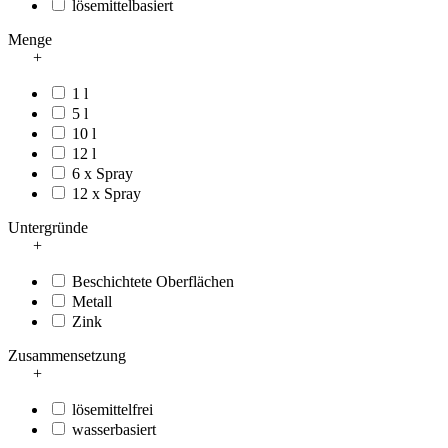
lösemittelbasiert
Menge
+
1 l
5 l
10 l
12 l
6 x Spray
12 x Spray
Untergründe
+
Beschichtete Oberflächen
Metall
Zink
Zusammensetzung
+
lösemittelfrei
wasserbasiert