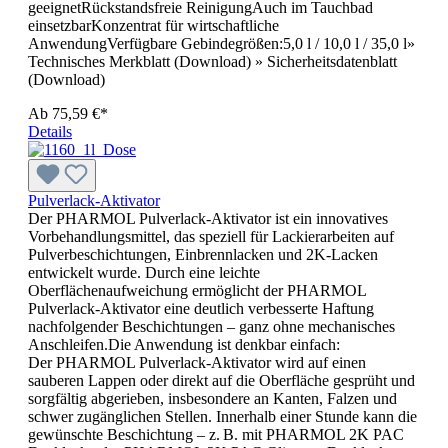
geeignetRückstandsfreie ReinigungAuch im Tauchbad
einsetzbarKonzentrat für wirtschaftliche
AnwendungVerfügbare Gebindegrößen:5,0 l / 10,0 l / 35,0 l»
Technisches Merkblatt (Download) » Sicherheitsdatenblatt
(Download)
Ab
75,59 €*
Details
Pulverlack-Aktivator
Der PHARMOL Pulverlack-Aktivator ist ein innovatives
Vorbehandlungsmittel, das speziell für Lackierarbeiten auf
Pulverbeschichtungen, Einbrennlacken und 2K-Lacken
entwickelt wurde. Durch eine leichte
Oberflächenaufweichung ermöglicht der PHARMOL
Pulverlack-Aktivator eine deutlich verbesserte Haftung
nachfolgender Beschichtungen – ganz ohne mechanisches
Anschleifen.Die Anwendung ist denkbar einfach:
Der PHARMOL Pulverlack-Aktivator wird auf einen
sauberen Lappen oder direkt auf die Oberfläche gesprüht und
sorgfältig abgerieben, insbesondere an Kanten, Falzen und
schwer zugänglichen Stellen. Innerhalb einer Stunde kann die
gewünschte Beschichtung – z. B. mit PHARMOL 2K PAC