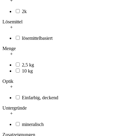
+
2k
Lösemittel
+
lösemittelbasiert
Menge
+
2,5 kg
10 kg
Optik
+
Einfarbig, deckend
Untergründe
+
mineralisch
Zusatzeignungen