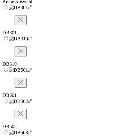
Keine Auswahl
DB301
DB310
DB501
DB502