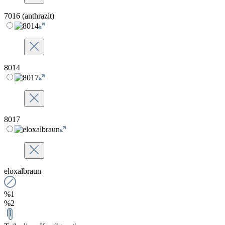
7016 (anthrazit)
8014
8017
eloxalbraun
%1
%2