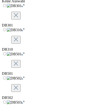
Keine Auswahl
DB301
DB310
DB501
DB502