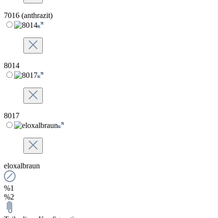
7016 (anthrazit)
8014
8017
eloxalbraun
%1
%2