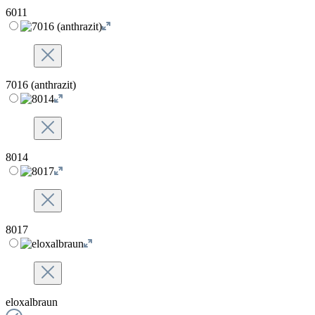
6011
7016 (anthrazit)
8014
8017
eloxalbraun