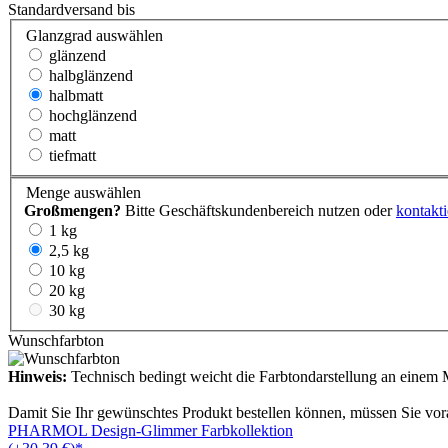
Standardversand bis
Glanzgrad
auswählen
glänzend
halbglänzend
halbmatt
hochglänzend
matt
tiefmatt
Menge
auswählen
Großmengen?
Bitte Geschäftskundenbereich nutzen oder
kontakti
1 kg
2,5 kg
10 kg
20 kg
30 kg
Wunschfarbton
Hinweis:
Technisch bedingt weicht die Farbtondarstellung an einem M
Damit Sie Ihr gewünschtes Produkt bestellen können, müssen Sie vor
PHARMOL Design-Glimmer Farbkollektion