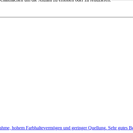
fnahme, hohem Farbhaltevermögen und geringer Quellung. Sehr gutes