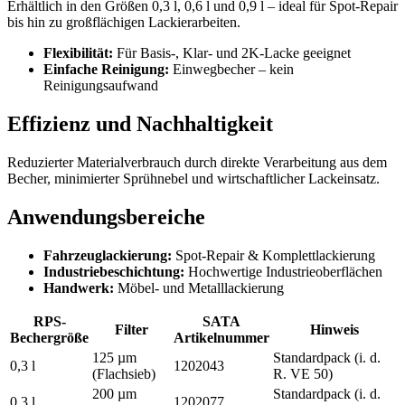
Erhältlich in den Größen 0,3 l, 0,6 l und 0,9 l – ideal für Spot-Repair
bis hin zu großflächigen Lackierarbeiten.
Flexibilität:
Für Basis-, Klar- und 2K-Lacke geeignet
Einfache Reinigung:
Einwegbecher – kein
Reinigungsaufwand
Effizienz und Nachhaltigkeit
Reduzierter Materialverbrauch durch direkte Verarbeitung aus dem
Becher, minimierter Sprühnebel und wirtschaftlicher Lackeinsatz.
Anwendungsbereiche
Fahrzeuglackierung:
Spot-Repair & Komplettlackierung
Industriebeschichtung:
Hochwertige Industrieoberflächen
Handwerk:
Möbel- und Metalllackierung
RPS-
SATA
Filter
Hinweis
Bechergröße
Artikelnummer
125 µm
Standardpack (i. d.
0,3 l
1202043
(Flachsieb)
R. VE 50)
200 µm
Standardpack (i. d.
0,3 l
1202077