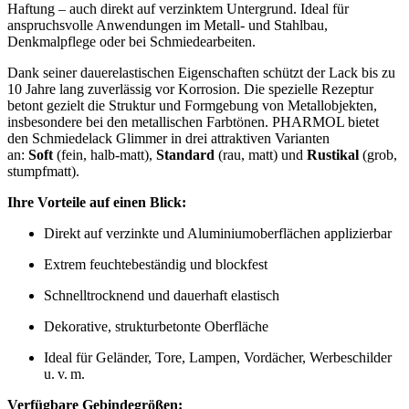
Haftung – auch direkt auf verzinktem Untergrund. Ideal für
anspruchsvolle Anwendungen im Metall- und Stahlbau,
Denkmalpflege oder bei Schmiedearbeiten.
Dank seiner dauerelastischen Eigenschaften schützt der Lack bis zu
10 Jahre lang zuverlässig vor Korrosion. Die spezielle Rezeptur
betont gezielt die Struktur und Formgebung von Metallobjekten,
insbesondere bei den metallischen Farbtönen. PHARMOL bietet
den Schmiedelack Glimmer in drei attraktiven Varianten
an:
Soft
(fein, halb-matt),
Standard
(rau, matt) und
Rustikal
(grob,
stumpfmatt).
Ihre Vorteile auf einen Blick:
Direkt auf verzinkte und Aluminiumoberflächen applizierbar
Extrem feuchtebeständig und blockfest
Schnelltrocknend und dauerhaft elastisch
Dekorative, strukturbetonte Oberfläche
Ideal für Geländer, Tore, Lampen, Vordächer, Werbeschilder
u. v. m.
Verfügbare Gebindegrößen: