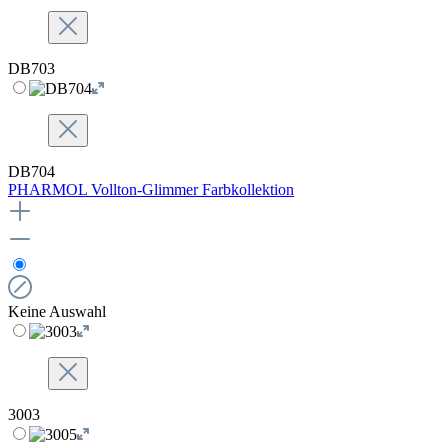
DB703
DB704
PHARMOL Vollton-Glimmer Farbkollektion
Keine Auswahl
3003