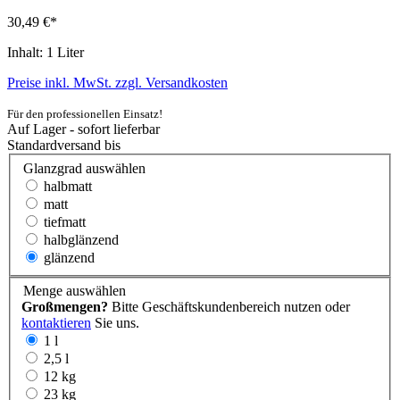
30,49 €*
Inhalt:
1 Liter
Preise inkl. MwSt. zzgl. Versandkosten
Für den professionellen Einsatz!
Auf Lager - sofort lieferbar
Standardversand bis
Glanzgrad
auswählen
halbmatt
matt
tiefmatt
halbglänzend
glänzend
Menge
auswählen
Großmengen?
Bitte Geschäftskundenbereich nutzen oder
kontaktieren
Sie uns.
1 l
2,5 l
12 kg
23 kg