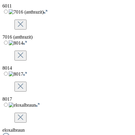
6011
7016 (anthrazit)
8014
8017
eloxalbraun