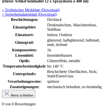
(Dieser Artikel beinhaltet 12 x Spraydosen à 400 ml)
» Technisches Merkblatt (Download)
» Sicherheitsdatenblatt (Download)
Beschichtungen:
Decklack
Denkmalschutz
, Maschinenbau
,
Einsatzgebiet:
Stahlbau
Einsatzort:
Indoor
, Outdoor
glänzend
, halbglänzend
, halbmatt
,
Glanzgrad:
matt
, tiefmatt
Komponenten:
1k
Lösemittel:
lösemittelbasiert
Optik:
Glitzereffekt
, metallic
Temperaturbeständigkeit:
bis 140 °C
Beschichtete Oberflächen
, Holz
,
Untergründe:
Stahl/Eisen/Guss
Verarbeitungsweise:
spritzen
Zusatzeignungen:
mechanisch belastbar
, uv-beständig
Menü schließen
0 von 0 Bewertungen