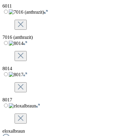
6011
7016 (anthrazit)
8014
8017
eloxalbraun