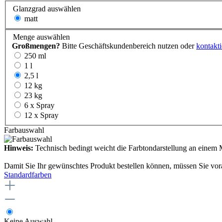
Glanzgrad
auswählen
matt
Menge
auswählen
Großmengen?
Bitte Geschäftskundenbereich nutzen oder
kontakti
250 ml
1 l
2,5 l
12 kg
23 kg
6 x Spray
12 x Spray
Farbauswahl
Hinweis:
Technisch bedingt weicht die Farbtondarstellung an einem M
Damit Sie Ihr gewünschtes Produkt bestellen können, müssen Sie vor
Standardfarben
Keine Auswahl