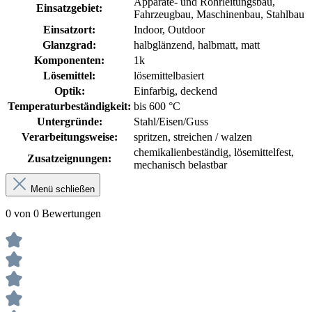
Apparate- und Rohrleitungsbau
,
Einsatzgebiet:
Fahrzeugbau
, Maschinenbau
, Stahlbau
Einsatzort:
Indoor
, Outdoor
Glanzgrad:
halbglänzend
, halbmatt
, matt
Komponenten:
1k
Lösemittel:
lösemittelbasiert
Optik:
Einfarbig, deckend
Temperaturbeständigkeit:
bis 600 °C
Untergründe:
Stahl/Eisen/Guss
Verarbeitungsweise:
spritzen
, streichen / walzen
chemikalienbeständig
, lösemittelfest
,
Zusatzeignungen:
mechanisch belastbar
Menü schließen
0 von 0 Bewertungen