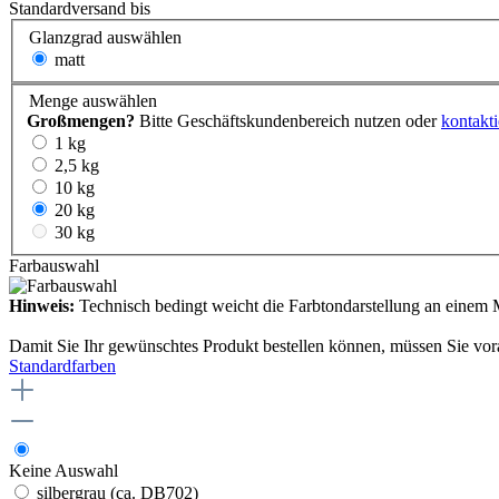
Standardversand bis
Glanzgrad
auswählen
matt
Menge
auswählen
Großmengen?
Bitte Geschäftskundenbereich nutzen oder
kontakti
1 kg
2,5 kg
10 kg
20 kg
30 kg
Farbauswahl
Hinweis:
Technisch bedingt weicht die Farbtondarstellung an einem M
Damit Sie Ihr gewünschtes Produkt bestellen können, müssen Sie vor
Standardfarben
Keine Auswahl
silbergrau (ca. DB702)