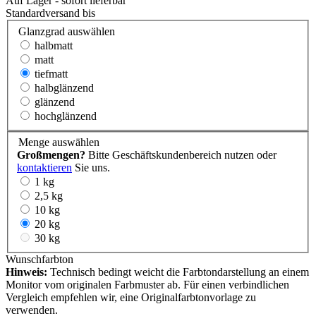
Auf Lager - sofort lieferbar
Standardversand bis
Glanzgrad
auswählen
halbmatt
matt
tiefmatt
halbglänzend
glänzend
hochglänzend
Menge
auswählen
Großmengen?
Bitte Geschäftskundenbereich nutzen oder
kontaktieren
Sie uns.
1 kg
2,5 kg
10 kg
20 kg
30 kg
Wunschfarbton
Hinweis:
Technisch bedingt weicht die Farbtondarstellung an einem
Monitor vom originalen Farbmuster ab. Für einen verbindlichen
Vergleich empfehlen wir, eine Originalfarbtonvorlage zu
verwenden.