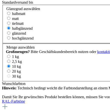
Standardversand bis
Glanzgrad
auswählen
halbmatt
matt
tiefmatt
halbglänzend
glänzend
hochglänzend
Menge
auswählen
Großmengen?
Bitte Geschäftskundenbereich nutzen oder
kontakti
1 kg
2,5 kg
10 kg
20 kg
30 kg
Wunschfarbton
Hinweis:
Technisch bedingt weicht die Farbtondarstellung an einem M
Damit Sie Ihr gewünschtes Produkt bestellen können, müssen Sie vor
RAL-Farbtöne